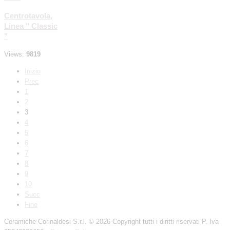
Centrotavola,
Linea " Classic
"
Views:
9819
Inizio
Prec
1
2
3
4
5
6
7
8
9
10
Succ
Fine
Ceramiche Corinaldesi S.r.l.
© 2026 Copyright tutti i diritti riservati P. Iva