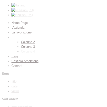
Home Page
L'azienda
La lavorazione
Galleria
Colonne 2
Colonne 3
Colonne 4
Blog
Costiera Amalfitana
Contatti
Sort:
title
date
views
Sort order:
sort ascending