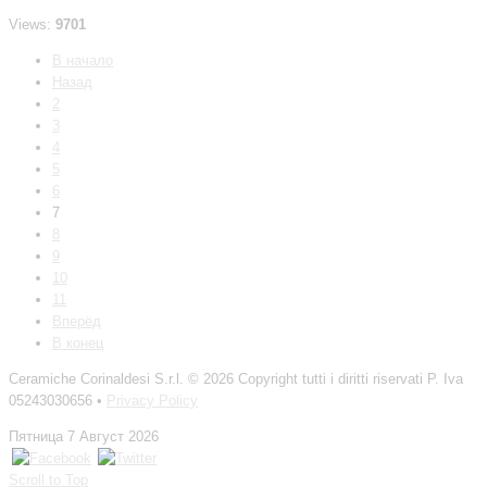
Views:
9701
В начало
Назад
2
3
4
5
6
7
8
9
10
11
Вперёд
В конец
Ceramiche Corinaldesi S.r.l.
© 2026 Copyright tutti i diritti riservati P. Iva
05243030656 •
Privacy Policy
Пятница 7 Август 2026
Scroll to Top