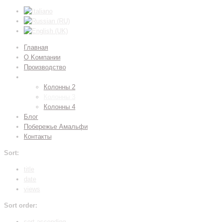
Главная
О Kомпании
Производство
Фотогалерея
Колонны 2
Колонны 3
Колонны 4
Блог
Побережье Амальфи
Контакты
Sort:
title
date
views
Sort order:
sort ascending