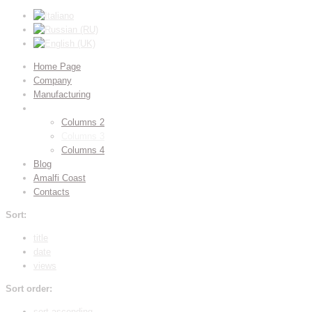
Home Page
Company
Manufacturing
Gallery
Columns 2
Columns 3
Columns 4
Blog
Amalfi Coast
Contacts
Sort:
title
date
views
Sort order:
sort ascending