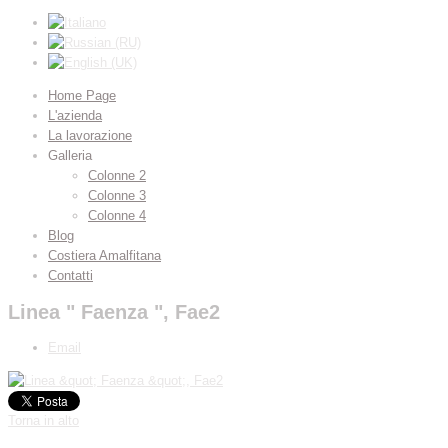
Home Page
L'azienda
La lavorazione
Galleria
Colonne 2
Colonne 3
Colonne 4
Blog
Costiera Amalfitana
Contatti
Linea " Faenza ", Fae2
Email
Torna in alto