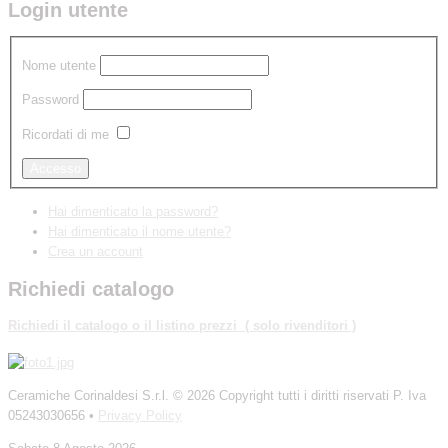
Login utente
Nome utente
Password
Ricordati di me
Hai dimenticato la password?
Hai dimenticato il nome utente?
Crea un account
Richiedi catalogo
Richiedi
il catalogo o il listino prezzi ( solo rivenditori )
Ceramiche Corinaldesi S.r.l.
© 2026 Copyright tutti i diritti riservati P. Iva
05243030656 •
Privacy Policy