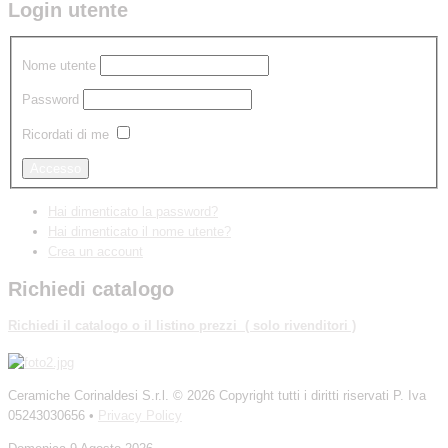
Login utente
Nome utente
Password
Ricordati di me
Hai dimenticato la password?
Hai dimenticato il nome utente?
Crea un account
Richiedi catalogo
Richiedi
il catalogo o il listino prezzi ( solo rivenditori )
Ceramiche Corinaldesi S.r.l.
© 2026 Copyright tutti i diritti riservati P. Iva
05243030656 •
Privacy Policy