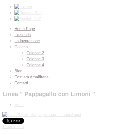
Home Page
L'azienda
La lavorazione
Galleria
Colonne 2
Colonne 3
Colonne 4
Blog
Costiera Amalfitana
Contatti
Linea " Pappagallo con Limoni "
Email
Torna in alto