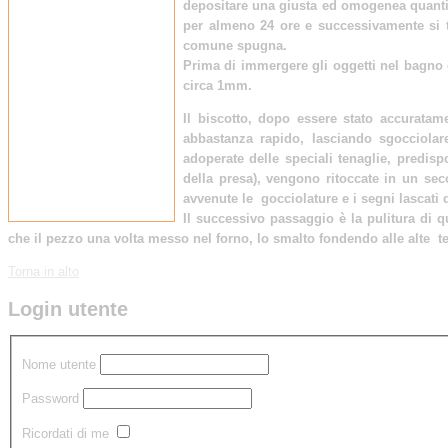
depositare una giusta ed omogenea quantità
per almeno 24 ore e successivamente si tr
comune spugna.
Prima di immergere gli oggetti nel bagno d
circa 1mm.
Il biscotto, dopo essere stato accurata
abbastanza rapido, lasciando sgocciola
adoperate delle speciali tenaglie, predispo
della presa), vengono ritoccate in un se
avvenute le gocciolature e i segni lascati 
Il successivo passaggio è la pulitura di q
che il pezzo una volta messo nel forno, lo smalto fondendo alle alte te
Torna in alto
Login utente
Nome utente
Password
Ricordati di me