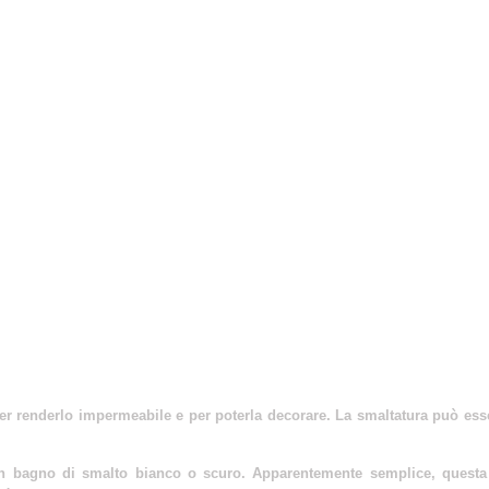
per renderlo impermeabile e per poterla decorare. La smaltatura può es
un bagno di smalto bianco o scuro.
Apparentemente semplice, questa o