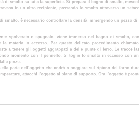
 di smalto su tutta la superficie. Si prepara il bagno di smalto, mescol
avasa in un altro recipiente, passando lo smalto attraverso un setacc
i smalto, è necessario controllare la densità immergendo un pezzo di bi
mente spolverato e spugnato, viene immerso nel bagno di smalto, co
re la materia in eccesso. Per questo delicato procedimento chiama
ste a tenere gli oggetti aggrappati a delle punte di ferro. Le tracce la
condo momento con il pennello. Si toglie lo smalto in eccesso con un
dalle pinze.
uella parte dell’oggetto che andrà a poggiare sul ripiano del forno duran
mperature, attacchi l’oggetto al piano di supporto. Ora l’oggetto è pront