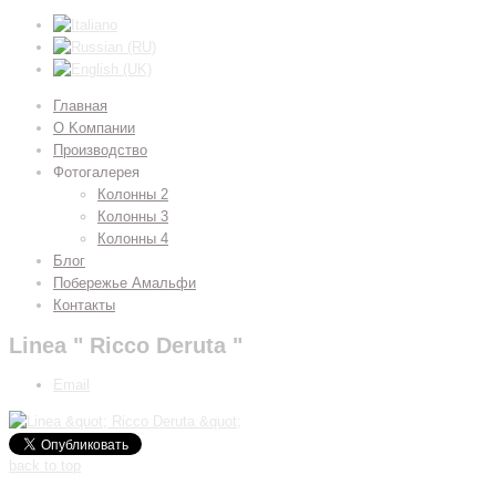
Главная
О Kомпании
Производство
Фотогалерея
Колонны 2
Колонны 3
Колонны 4
Блог
Побережье Амальфи
Контакты
Linea " Ricco Deruta "
Email
back to top