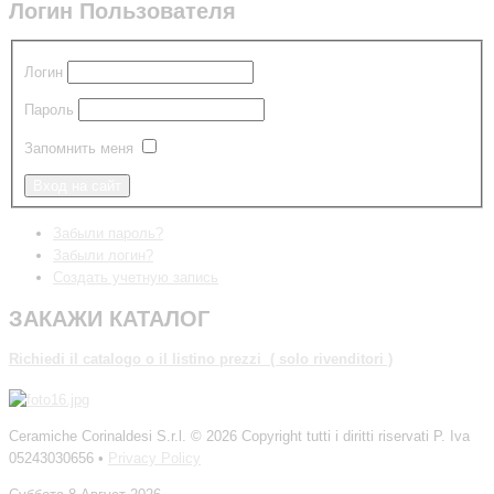
Логин Пользователя
Логин
Пароль
Запомнить меня
Забыли пароль?
Забыли логин?
Создать учетную запись
ЗАКАЖИ КАТАЛОГ
Richiedi
il catalogo o il listino prezzi ( solo rivenditori )
Ceramiche Corinaldesi S.r.l.
© 2026 Copyright tutti i diritti riservati P. Iva
05243030656 •
Privacy Policy