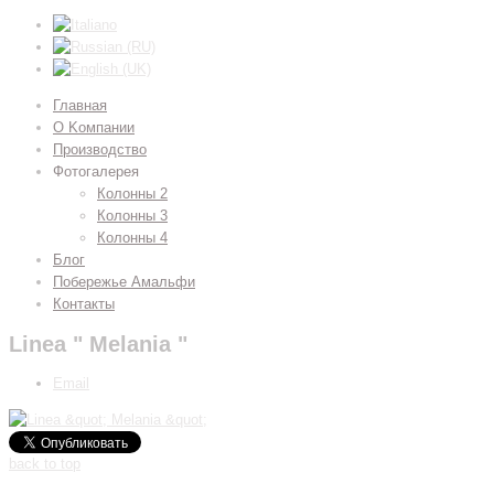
Главная
О Kомпании
Производство
Фотогалерея
Колонны 2
Колонны 3
Колонны 4
Блог
Побережье Амальфи
Контакты
Linea " Melania "
Email
back to top