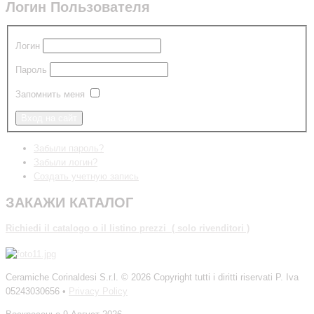
Логин Пользователя
Логин
Пароль
Запомнить меня
Забыли пароль?
Забыли логин?
Создать учетную запись
ЗАКАЖИ КАТАЛОГ
Richiedi
il catalogo o il listino prezzi ( solo rivenditori )
Ceramiche Corinaldesi S.r.l.
© 2026 Copyright tutti i diritti riservati P. Iva
05243030656 •
Privacy Policy