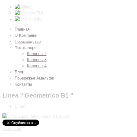
Главная
О Kомпании
Производство
Фотогалерея
Колонны 2
Колонны 3
Колонны 4
Блог
Побережье Амальфи
Контакты
Linea " Geometrico B1 "
Email
back to top