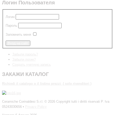
Логин Пользователя
Логин
Пароль
Запомнить меня
Забыли пароль?
Забыли логин?
Создать учетную запись
ЗАКАЖИ КАТАЛОГ
Richiedi
il catalogo o il listino prezzi ( solo rivenditori )
Ceramiche Corinaldesi S.r.l.
© 2026 Copyright tutti i diritti riservati P. Iva
05243030656 •
Privacy Policy